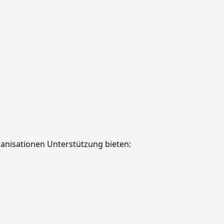
ganisationen Unterstützung bieten: