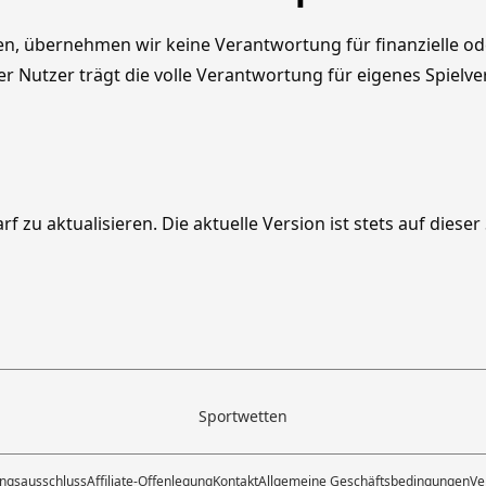
llen, übernehmen wir keine Verantwortung für finanzielle o
r Nutzer trägt die volle Verantwortung für eigenes Spielve
rf zu aktualisieren. Die aktuelle Version ist stets auf dieser
Sportwetten
ngsausschluss
Affiliate-Offenlegung
Kontakt
Allgemeine Geschäftsbedingungen
Ve