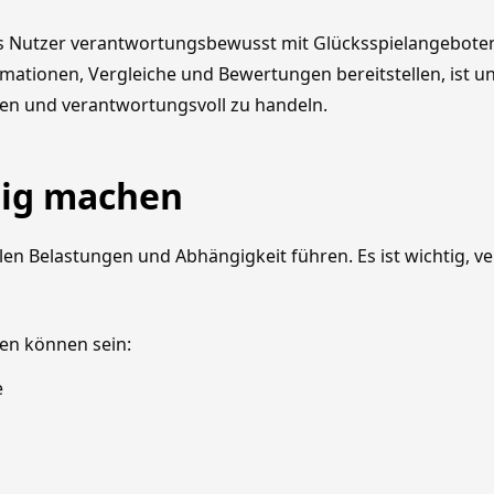
ass Nutzer verantwortungsbewusst mit Glücksspielangebote
mationen, Vergleiche und Bewertungen bereitstellen, ist un
nen und verantwortungsvoll zu handeln.
tig machen
len Belastungen und Abhängigkeit führen. Es ist wichtig, v
ten können sein:
e