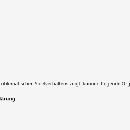
roblematischen Spielverhaltens zeigt, können folgende Or
klärung