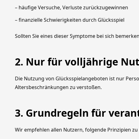
– häufige Versuche, Verluste zurückzugewinnen
– finanzielle Schwierigkeiten durch Glücksspiel
Sollten Sie eines dieser Symptome bei sich bemerken,
2. Nur für volljährige Nu
Die Nutzung von Glücksspielangeboten ist nur Person
Altersbeschränkungen zu verstoßen.
3. Grundregeln für vera
Wir empfehlen allen Nutzern, folgende Prinzipien zu