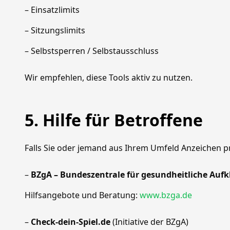
– Einsatzlimits
– Sitzungslimits
– Selbstsperren / Selbst­ausschluss
Wir empfehlen, diese Tools aktiv zu nutzen.
5. Hilfe für Betroffene
Falls Sie oder jemand aus Ihrem Umfeld Anzeichen p
–
BZgA – Bundeszentrale für gesundheitliche Auf
Hilfsangebote und Beratung:
www.bzga.de
–
Check-dein-Spiel.de
(Initiative der BZgA)