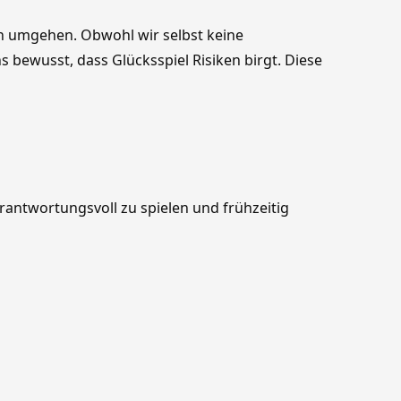
n umgehen. Obwohl wir selbst keine
s bewusst, dass Glücksspiel Risiken birgt. Diese
erantwortungsvoll zu spielen und frühzeitig