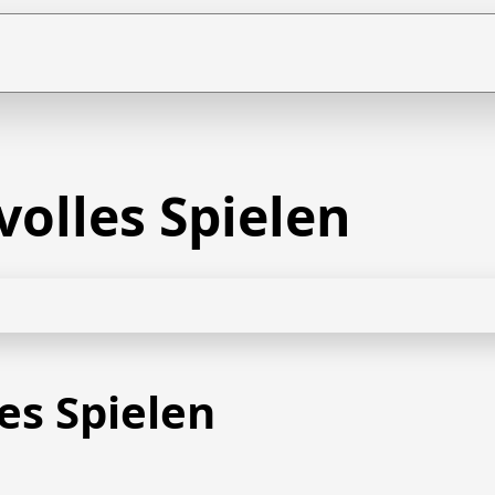
olles Spielen
es Spielen