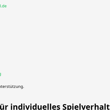
l.de
g
nterstützung.
ür individuelles Spielverhal