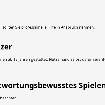
 sollten Sie professionelle Hilfe in Anspruch nehmen.
tzer
en ab 18 Jahren gestattet. Nutzer sind selbst dafür verant
ntwortungsbewusstes Spiele
 beachten: